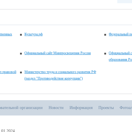
ственных
Культура.рф
Федеральный по
Официальный сайт Минпросвещения России
Официальный с
образования Р
л правовой
Министерство труда и социального развития РФ
(раздел "Противодействие коррупции")
овательной организации
Новости
Информация
Проекты
Фотоа
.01.2024