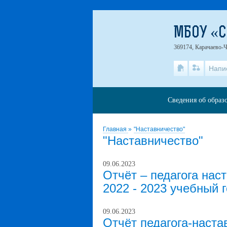
МБОУ «С
369174, Карачаево-Ч
Напи
Сведения об образ
Главная
»
"Наставничество"
"Наставничество"
09.06.2023
Отчёт – педагога нас
2022 - 2023 учебный г
09.06.2023
Отчёт педагога-наст