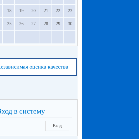
18
19
20
21
22
23
25
26
27
28
29
30
езависимая оценка качества
Вход в систему
Вход