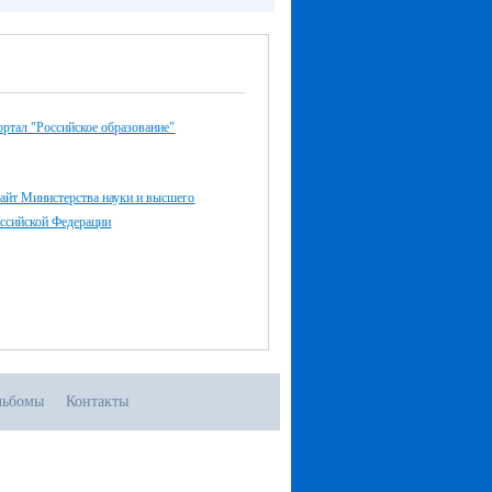
ртал "Российское образование"
айт Министерства науки и высшего
оссийской Федерации
льбомы
Контакты