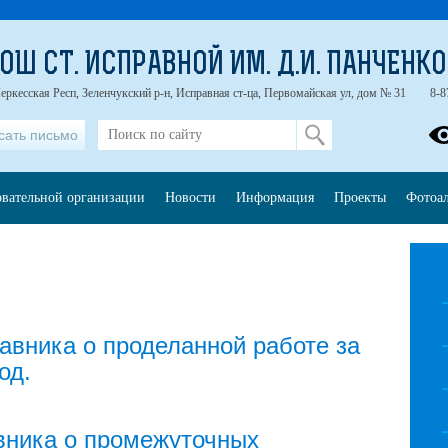
ОШ СТ. ИСПРАВНОЙ ИМ. Д.И. ПАНЧЕНК
еркесская Респ, Зеленчукский р-н, Исправная ст-ца, Первомайская ул, дом № 31
8-8
сать письмо
овательной организации
Новости
Информация
Проекты
Фотоа
тавника о проделанной работе за
од.
авника о промежуточных